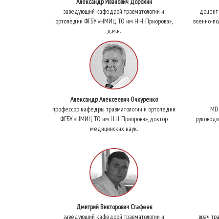
Александр Иванович Дорохин
заведующий кафедрой травматологии и
доцент
ортопедии ФГБУ «НМИЦ ТО им Н.Н. Приорова»,
военно-по
д.м.н.
Александр Алексеевич Очкуренко
профессор кафедры травматологии и ортопедии
MD,
ФГБУ «НМИЦ ТО им Н.Н. Приорова», доктор
руководи
медицинских наук.
Дмитрий Викторович Стафеев
заведующий кафедрой травматологии и
врач тр