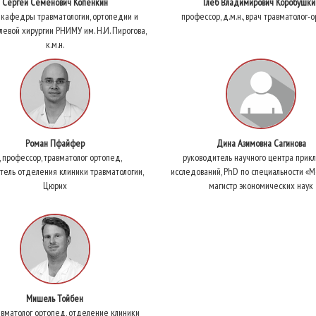
Сергей Семенович Копенкин
Глеб Владимирович Коробушки
 кафедры травматологии, ортопедии и
профессор, д.м.н., врач травматолог-
левой хирургии РНИМУ им. Н.И. Пирогова,
к.м.н.
Роман Пфайфер
Дина Азимовна Сагинова
 профессор, травматолог ортопед,
руководитель научного центра прик
тель отделения клиники травматологии,
исследований, PhD по специальности «
Цюрих
магистр экономических наук
Мишель Тойбен
авматолог ортопед, отделение клиники