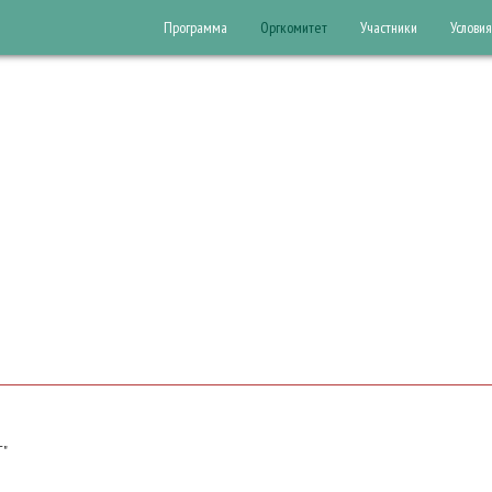
Программа
Оргкомитет
Участники
Условия
T"