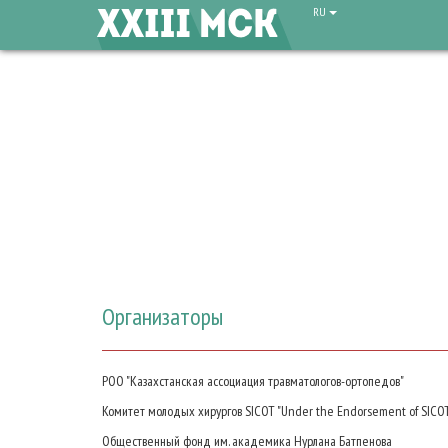
RU
Организаторы
РОО "Казахстанская ассоциация травматологов-ортопедов"
Комитет молодых хирургов SICOT "Under the Endorsement of SICO
Общественный фонд им. академика Нурлана Батпенова