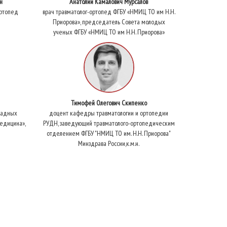
н
Анатолий Камалович Мурсалов
ортопед
врач травматолог-ортопед ФГБУ «НМИЦ ТО им Н.Н.
Приорова», председатель Совета молодых
ученых ФГБУ «НМИЦ ТО им Н.Н. Приорова»
Тимофей Олегович Скипенко
ладных
доцент кафедры травматологии и ортопедии
Медицина»,
РУДН, заведующий травматолого-ортопедическим
отделением ФГБУ "НМИЦ ТО им. Н.Н. Приорова"
Минздрава России,к.м.н.