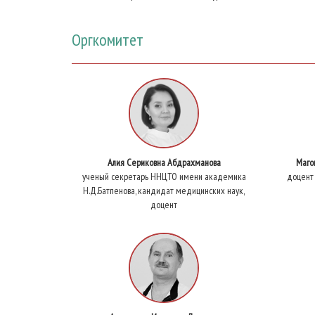
Оргкомитет
Алия Сериковна Абдрахманова
Маго
ученый секретарь ННЦТО имени академика
доцент
Н.Д.Батпенова, кандидат медицинских наук,
доцент