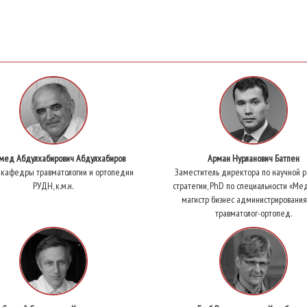
мед Абдулхабирович Абдулхабиров
Арман Нурланович Батпен
 кафедры травматологии и ортопедии
Заместитель директора по научной р
РУДН, к.м.н.
стратегии, PhD по специальности «Ме
магистр бизнес администрирования,
травматолог-ортопед.